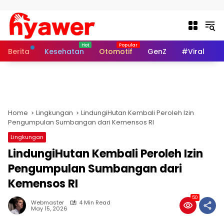
Skip to content
Berita
Kesehatan
Otomotif
GenZ
#Viral
I
Home
Lingkungan
LindungiHutan Kembali Peroleh Izin
Pengumpulan Sumbangan dari Kemensos RI
Lingkungan
LindungiHutan Kembali Peroleh Izin
Pengumpulan Sumbangan dari
Kemensos RI
50
Webmaster
4 Min Read
May 15, 2026