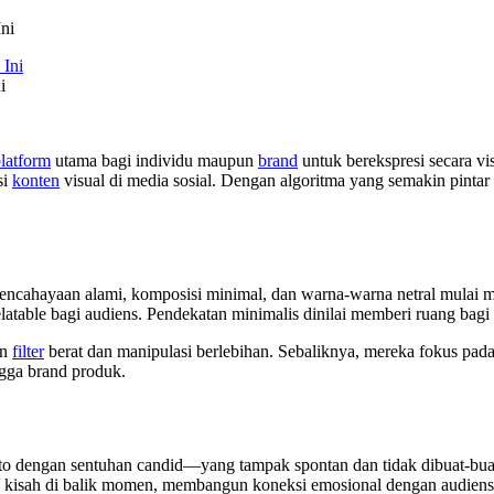
ni
i
latform
utama bagi individu maupun
brand
untuk berekspresi secara vi
si
konten
visual di media sosial. Dengan algoritma yang semakin pinta
pencahayaan alami, komposisi minimal, dan warna-warna netral mulai
elatable bagi audiens. Pendekatan minimalis dinilai memberi ruang bagi 
an
filter
berat dan manipulasi berlebihan. Sebaliknya, mereka fokus pada
ingga brand produk.
 Foto dengan sentuhan candid—yang tampak spontan dan tidak dibuat-bu
an kisah di balik momen, membangun koneksi emosional dengan audiens