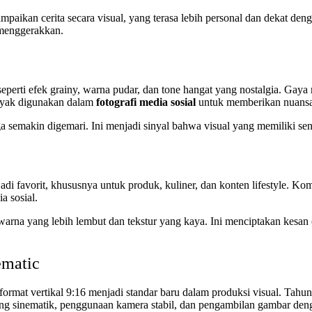
aikan cerita secara visual, yang terasa lebih personal dan dekat den
 menggerakkan.
seperti efek grainy, warna pudar, dan tone hangat yang nostalgia. Gaya 
banyak digunakan dalam
fotografi media sosial
untuk memberikan nuansa 
a semakin digemari. Ini menjadi sinyal bahwa visual yang memiliki sent
di favorit, khususnya untuk produk, kuliner, dan konten lifestyle. Kom
a sosial.
 warna yang lebih lembut dan tekstur yang kaya. Ini menciptakan kesan
ematic
format vertikal 9:16 menjadi standar baru dalam produksi visual. Tahun
yang sinematik, penggunaan kamera stabil, dan pengambilan gambar den