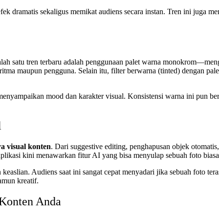
k dramatis sekaligus memikat audiens secara instan. Tren ini juga men
alah satu tren terbaru adalah penggunaan palet warna monokrom—meng
tma maupun pengguna. Selain itu, filter berwarna (tinted) dengan palet 
 menyampaikan mood dan karakter visual. Konsistensi warna ini pun be
l
a visual konten
. Dari suggestive editing, penghapusan objek otomati
plikasi kini menawarkan fitur AI yang bisa menyulap sebuah foto biasa
slian. Audiens saat ini sangat cepat menyadari jika sebuah foto tera
amun kreatif.
 Konten Anda