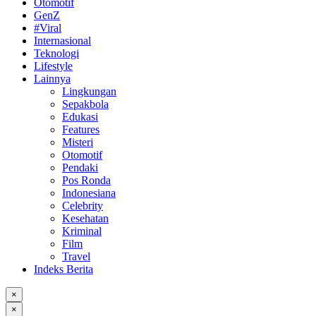
Otomotif
GenZ
#Viral
Internasional
Teknologi
Lifestyle
Lainnya
Lingkungan
Sepakbola
Edukasi
Features
Misteri
Otomotif
Pendaki
Pos Ronda
Indonesiana
Celebrity
Kesehatan
Kriminal
Film
Travel
Indeks Berita
×
×