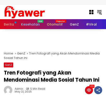
Skip to content
Berita
Kesehatan
Otomotif
GenZ
#Viral
I
Home
GenZ
Tren Fotografi yang Akan Mendominasi Media
Sosial Tahun Ini
GenZ
Tren Fotografi yang Akan
Mendominasi Media Sosial Tahun Ini
155
Admin
5 Min Read
May 21, 2025