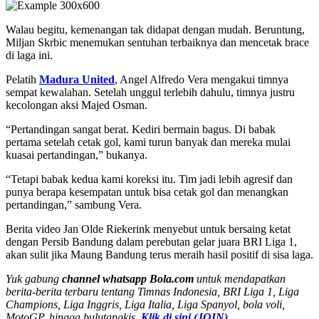
Walau begitu, kemenangan tak didapat dengan mudah. Beruntung,
Miljan Skrbic menemukan sentuhan terbaiknya dan mencetak brace
di laga ini.
Pelatih
Madura United
, Angel Alfredo Vera mengakui timnya
sempat kewalahan. Setelah unggul terlebih dahulu, timnya justru
kecolongan aksi Majed Osman.
“Pertandingan sangat berat. Kediri bermain bagus. Di babak
pertama setelah cetak gol, kami turun banyak dan mereka mulai
kuasai pertandingan,” bukanya.
“Tetapi babak kedua kami koreksi itu. Tim jadi lebih agresif dan
punya berapa kesempatan untuk bisa cetak gol dan menangkan
pertandingan,” sambung Vera.
Berita video Jan Olde Riekerink menyebut untuk bersaing ketat
dengan Persib Bandung dalam perebutan gelar juara BRI Liga 1,
akan sulit jika Maung Bandung terus meraih hasil positif di sisa laga.
Yuk gabung
channel whatsapp Bola.com
untuk mendapatkan
berita-berita terbaru tentang Timnas Indonesia, BRI Liga 1, Liga
Champions, Liga Inggris, Liga Italia, Liga Spanyol, bola voli,
MotoGP, hingga bulutangkis.
Klik di sini (JOIN)