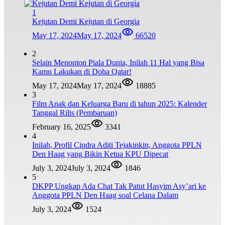
1
Kejutan Demi Kejutan di Georgia
May 17, 2024
May 17, 2024
66520
2
Selain Menonton Piala Dunia, Inilah 11 Hal yang Bisa
Kamu Lakukan di Doha Qatar!
May 17, 2024
May 17, 2024
18885
3
Film Anak dan Keluarga Baru di tahun 2025: Kalender
Tanggal Rilis (Pembaruan)
February 16, 2025
3341
4
Inilah, Profil Cindra Aditi Tejakinkin, Anggota PPLN
Den Haag yang Bikin Ketua KPU Dipecat
July 3, 2024
July 3, 2024
1846
5
DKPP Ungkap Ada Chat Tak Patut Hasyim Asy’ari ke
Anggota PPLN Den Haag soal Celana Dalam
July 3, 2024
1524