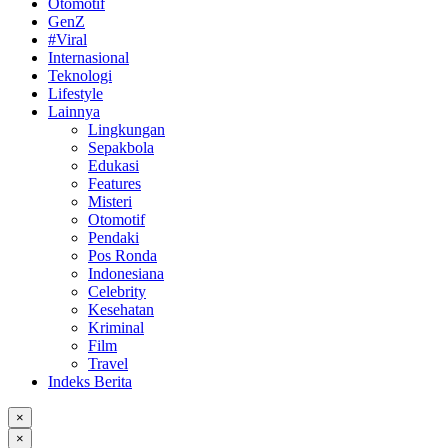
Otomotif
GenZ
#Viral
Internasional
Teknologi
Lifestyle
Lainnya
Lingkungan
Sepakbola
Edukasi
Features
Misteri
Otomotif
Pendaki
Pos Ronda
Indonesiana
Celebrity
Kesehatan
Kriminal
Film
Travel
Indeks Berita
×
×