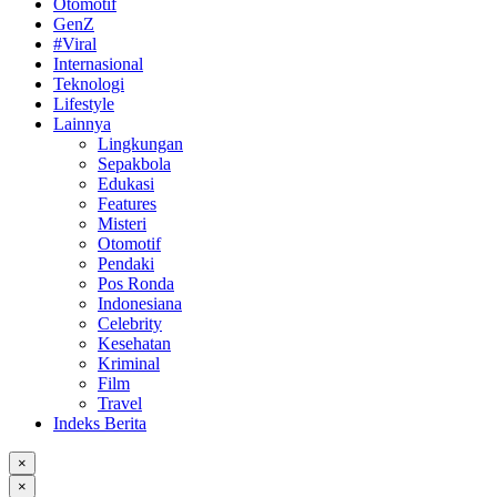
Otomotif
GenZ
#Viral
Internasional
Teknologi
Lifestyle
Lainnya
Lingkungan
Sepakbola
Edukasi
Features
Misteri
Otomotif
Pendaki
Pos Ronda
Indonesiana
Celebrity
Kesehatan
Kriminal
Film
Travel
Indeks Berita
×
×