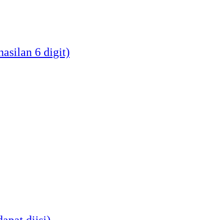
asilan 6 digit)
apat diisi)