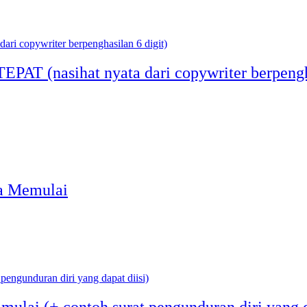
EPAT (nasihat nyata dari copywriter berpengh
ra Memulai
mulai (+ contoh surat pengunduran diri yang d