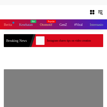
Skip to content
Berita
Kesehatan
Otomotif
GenZ
#Viral
Internasiona
Breaking News
With Big Ridge Views
Instagram shares tips on video creation