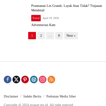
Prasmanan Les Grands: Layak Atau Tidak? Tinjauan
Mendetail
Travel
April 19, 2026
Adventurous Kate
P
1
2
…
8
Next »
o
s
t
s
p
a
g
i
Disclaimer
Indeks Berita
Pedoman Media Siber
n
Copyright @ 2024 nyawer.my.id. All right reserved