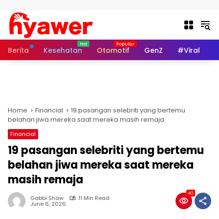
Skip to content
Berita
Kesehatan
Otomotif
GenZ
#Viral
I
Home
Financial
19 pasangan selebriti yang bertemu
belahan jiwa mereka saat mereka masih remaja
Financial
19 pasangan selebriti yang bertemu
belahan jiwa mereka saat mereka
masih remaja
40
Gabbi Shaw
11 Min Read
June 6, 2026