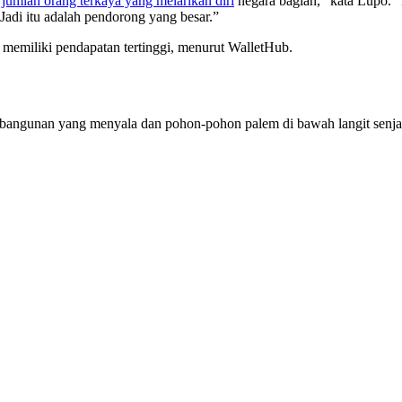
jumlah orang terkaya yang melarikan diri
negara bagian,” kata Lupo. “
 Jadi itu adalah pendorong yang besar.”
memiliki pendapatan tertinggi, menurut WalletHub.