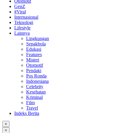
Otomotif
GenZ
#Viral
Internasional
Teknologi
Lifestyle
Lainnya
Lingkungan
Sepakbola
Edukasi
Features
Misteri
Otomotif
Pendaki
Pos Ronda
Indonesiana
Celebrity
Kesehatan
Kriminal
Film
Travel
Indeks Berita
×
×