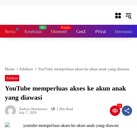
Skip to content
Berita
Kesehatan
Otomotif
GenZ
#Viral
Internasiona
Home
Edukasi
YouTube memperluas akses ke akun anak yang diawasi
Edukasi
YouTube memperluas akses ke akun anak
yang diawasi
54
Andrew Hutchinson
1 Min Read
July 7, 2026