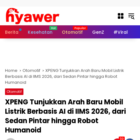
Skip to content
Berita
Kesehatan
Otomotif
GenZ
#Viral
I
Home
Otomotif
XPENG Tunjukkan Arah Baru Mobil Listrik
Berbasis AI di IIMS 2026, dari Sedan Pintar hingga Robot
Humanoid
Otomotif
XPENG Tunjukkan Arah Baru Mobil
Listrik Berbasis AI di IIMS 2026, dari
Sedan Pintar hingga Robot
Humanoid
59