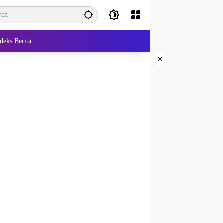
deks Berita
×