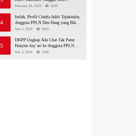
(Pembaruan)
February 16, 2025
3339
Inilah, Profil Cindra Aditi Tejakinkin,
4
Anggota PPLN Den Haag yang Bikin
Ketua KPU Dipecat
July 3, 2024
1843
DKPP Ungkap Ada Chat Tak Patut
5
Hasyim Asy’ari ke Anggota PPLN
Den Haag soal Celana Dalam
July 3, 2024
1506