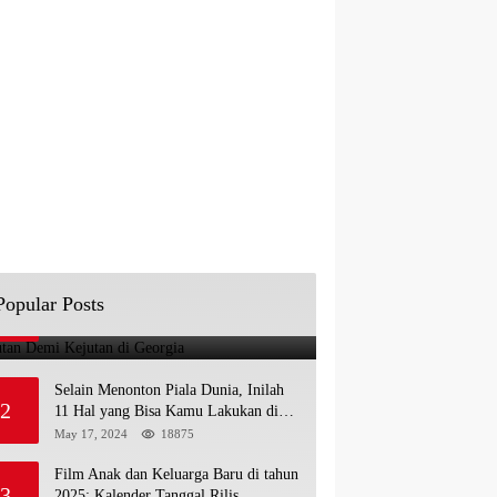
Kejutan Demi Kejutan di Georgia
Popular Posts
1
May 17, 2024
66515
Selain Menonton Piala Dunia, Inilah
2
11 Hal yang Bisa Kamu Lakukan di
Doha Qatar!
May 17, 2024
18875
Film Anak dan Keluarga Baru di tahun
3
2025: Kalender Tanggal Rilis