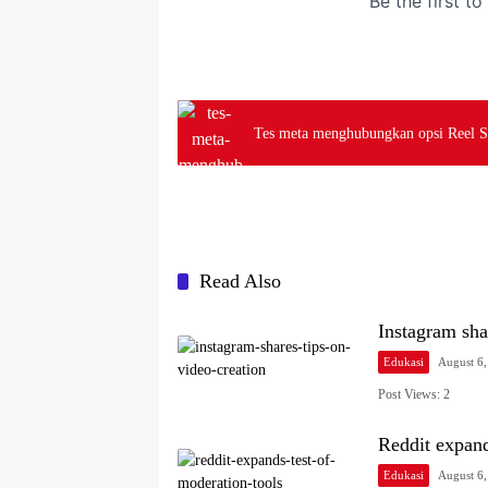
Tes meta menghubungkan opsi Reel S
Read Also
Instagram sha
Edukasi
August 6
Post Views: 2
Reddit expand
Edukasi
August 6