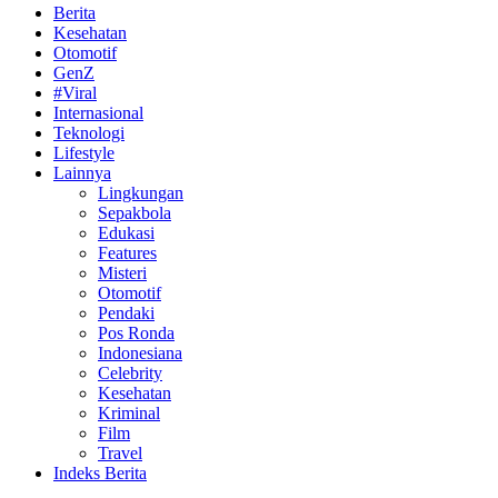
Berita
Kesehatan
Otomotif
GenZ
#Viral
Internasional
Teknologi
Lifestyle
Lainnya
Lingkungan
Sepakbola
Edukasi
Features
Misteri
Otomotif
Pendaki
Pos Ronda
Indonesiana
Celebrity
Kesehatan
Kriminal
Film
Travel
Indeks Berita