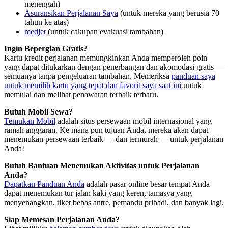
menengah)
Asuransikan Perjalanan Saya
(untuk mereka yang berusia 70
tahun ke atas)
medjet
(untuk cakupan evakuasi tambahan)
Ingin Bepergian Gratis?
Kartu kredit perjalanan memungkinkan Anda memperoleh poin
yang dapat ditukarkan dengan penerbangan dan akomodasi gratis —
semuanya tanpa pengeluaran tambahan. Memeriksa
panduan saya
untuk memilih kartu yang tepat dan favorit saya saat ini
untuk
memulai dan melihat penawaran terbaik terbaru.
Butuh Mobil Sewa?
Temukan Mobil
adalah situs persewaan mobil internasional yang
ramah anggaran. Ke mana pun tujuan Anda, mereka akan dapat
menemukan persewaan terbaik — dan termurah — untuk perjalanan
Anda!
Butuh Bantuan Menemukan Aktivitas untuk Perjalanan
Anda?
Dapatkan Panduan Anda
adalah pasar online besar tempat Anda
dapat menemukan tur jalan kaki yang keren, tamasya yang
menyenangkan, tiket bebas antre, pemandu pribadi, dan banyak lagi.
Siap Memesan Perjalanan Anda?