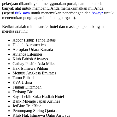
pekerjaan dibandingkan menggunakan portal, namun ada lebih
banyak alat untuk membantu Anda memaksimalkan mil Anda
(seperti
titik.saya
untuk menemukan penerbangan dan
Awayz
untuk
menemukan penginapan hotel penghargaan).
Berikut adalah mitra transfer hotel dan maskapai penerbangan
mereka saat ini:
Accor Hidup Tanpa Batas
Hadiah Aeromexico
Aeroplan Udara Kanada
Avianca Lifemiles
Klub British Airways
Cathay Pasifik Asia Miles
Hak Istimewa Pilihan
Menuju Angkasa Emirates
Tamu Etihad
EVA Udara
Finnair Ditambah
Terbang Biru
Saya Lebih Suka Hadiah Hotel
Bank Mileage Japan Airlines
JetBlue TrueBlue
Penumpang Sering Qantas
Klub Hak Istimewa Qatar Airways