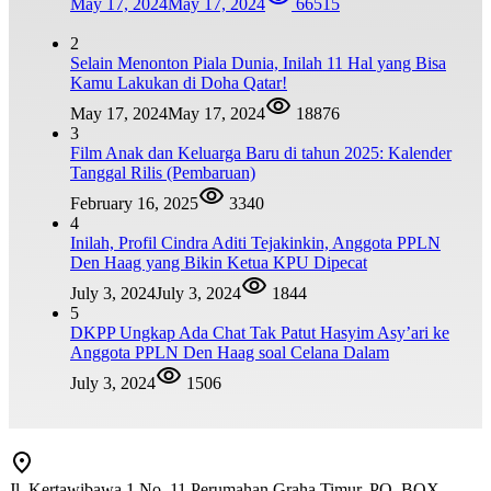
May 17, 2024
May 17, 2024
66515
2
Selain Menonton Piala Dunia, Inilah 11 Hal yang Bisa
Kamu Lakukan di Doha Qatar!
May 17, 2024
May 17, 2024
18876
3
Film Anak dan Keluarga Baru di tahun 2025: Kalender
Tanggal Rilis (Pembaruan)
February 16, 2025
3340
4
Inilah, Profil Cindra Aditi Tejakinkin, Anggota PPLN
Den Haag yang Bikin Ketua KPU Dipecat
July 3, 2024
July 3, 2024
1844
5
DKPP Ungkap Ada Chat Tak Patut Hasyim Asy’ari ke
Anggota PPLN Den Haag soal Celana Dalam
July 3, 2024
1506
Jl. Kertawibawa 1 No. 11 Perumahan Graha Timur, PO. BOX