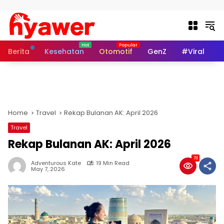
Skip to content
Berita
Kesehatan
Otomotif
GenZ
#Viral
I
Home
Travel
Rekap Bulanan AK: April 2026
Travel
Rekap Bulanan AK: April 2026
78
Adventurous Kate
19 Min Read
May 7, 2026