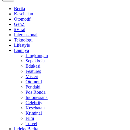
Berita
Kesehatan
Otomotif
GenZ
#Viral
Internasional
Teknologi
Lifestyle
Lainnya
Lingkungan
Sepakbola
Edukasi
Features
Misteri
Otomotif
Pendaki
Pos Ronda
Indonesiana
Celebrity
Kesehatan
Kriminal
Film
Travel
Indeks Berita