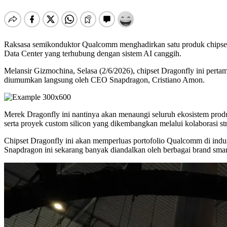
Raksasa semikonduktor Qualcomm menghadirkan satu produk chipset 
Data Center yang terhubung dengan sistem AI canggih.
Melansir Gizmochina, Selasa (2/6/2026), chipset Dragonfly ini per
diumumkan langsung oleh CEO Snapdragon, Cristiano Amon.
Merek Dragonfly ini nantinya akan menaungi seluruh ekosistem produ
serta proyek custom silicon yang dikembangkan melalui kolaborasi str
Chipset Dragonfly ini akan memperluas portofolio Qualcomm di indus
Snapdragon ini sekarang banyak diandalkan oleh berbagai brand smar