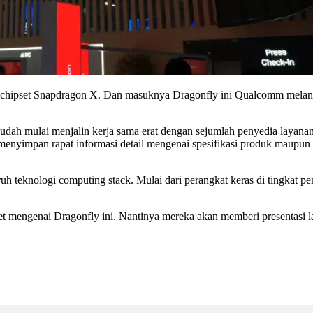
ipset Snapdragon X. Dan masuknya Dragonfly ini Qualcomm melancark
dah mulai menjalin kerja sama erat dengan sejumlah penyedia layanan
nyimpan rapat informasi detail mengenai spesifikasi produk maupun 
h teknologi computing stack. Mulai dari perangkat keras di tingkat pe
mengenai Dragonfly ini. Nantinya mereka akan memberi presentasi la