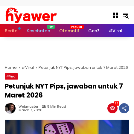
Skip to content
Berita
Kesehatan
Otomotif
GenZ
#Viral
I
Home
#Viral
Petunjuk NYT Pips, jawaban untuk 7 Maret 2026
#Viral
Petunjuk NYT Pips, jawaban untuk 7
Maret 2026
89
Webmaster
5 Min Read
March 7, 2026