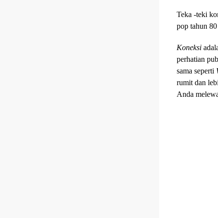
Teka -teki k
pop tahun 80 
Koneksi
adala
perhatian pu
sama seperti
rumit dan leb
Anda melewat