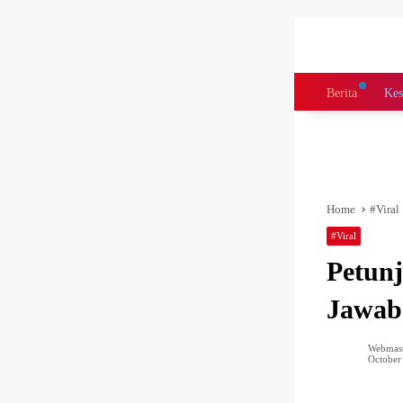
Skip to content
Berita
Kes
Home
#Viral
#Viral
Petunj
Jawab
Webmast
October