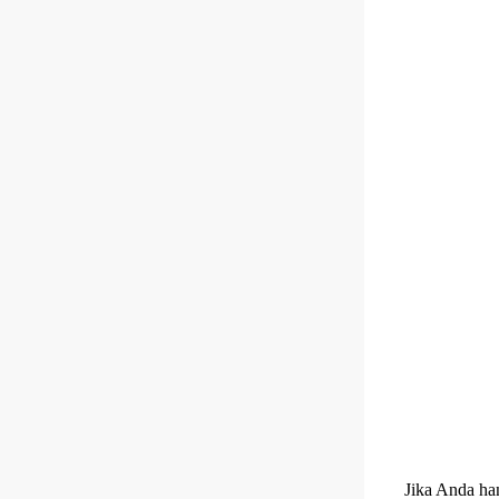
Jika Anda han