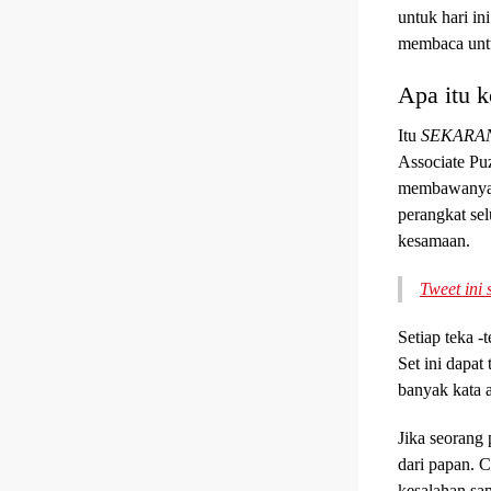
untuk hari in
membaca untu
Apa itu k
Itu
SEKARA
Associate P
membawanya 
perangkat se
kesamaan.
Tweet ini 
Setiap teka -
Set ini dapat
banyak kata 
Jika seorang 
dari papan. 
kesalahan sa