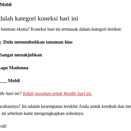
Mobil
dalah kategori koneksi hari ini
 bantuan ekstra? Koneksi hari ini termasuk dalam kategori berikut:
g:
Dulu menumbuhkan tanaman hias
Sangat menakjubkan
agu Madonna
___ Mobil
le hari ini?
Inilah jawaban untuk Wordle hari ini.
awabannya? Ini adalah kesempatan terakhir Anda untuk kembali dan 
ari ini sebelum kami mengungkapkan solusinya.
oll!