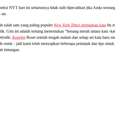
oneksi NYT hari ini seharusnya tidak sulit dipecahkan jika Anda seora
-an.
h salah satu yang paling populer
New York Times
permainan kata
Itu m
blik. Gim ini adalah tentang menemukan “benang merah antara kata -ka
Wordle
,
Koneksi
Reset setelah tengah malam dan setiap set kata baru me
ih rumit – jadi kami telah menyajikan beberapa petunjuk dan tips unt
i rintangan.