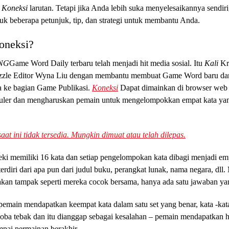
i
Koneksi
larutan. Tetapi jika Anda lebih suka menyelesaikannya sendiri,
k beberapa petunjuk, tip, dan strategi untuk membantu Anda.
oneksi?
NG
Game Word Daily terbaru telah menjadi hit media sosial. Itu
Kali
Kr
uzzle Editor Wyna Liu dengan membantu membuat Game Word baru da
ke bagian Game Publikasi.
Koneksi
Dapat dimainkan di browser web
luler dan mengharuskan pemain untuk mengelompokkan empat kata ya
saat ini tidak tersedia. Mungkin dimuat atau telah dilepas.
teki memiliki 16 kata dan setiap pengelompokan kata dibagi menjadi emp
 terdiri dari apa pun dari judul buku, perangkat lunak, nama negara, dll
akan tampak seperti mereka cocok bersama, hanya ada satu jawaban ya
pemain mendapatkan keempat kata dalam satu set yang benar, kata -kata
Coba tebak dan itu dianggap sebagai kesalahan – pemain mendapatkan 
mpai permainan berakhir.