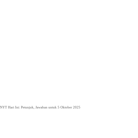
 NYT Hari Ini: Petunjuk, Jawaban untuk 5 Oktober 2025