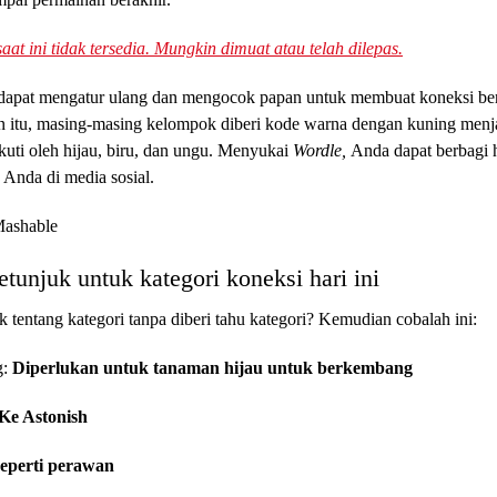
saat ini tidak tersedia. Mungkin dimuat atau telah dilepas.
dapat mengatur ulang dan mengocok papan untuk membuat koneksi ber
n itu, masing-masing kelompok diberi kode warna dengan kuning menj
kuti oleh hijau, biru, dan ungu. Menyukai
Wordle,
Anda dapat berbagi 
 Anda di media sosial.
Mashable
etunjuk untuk kategori koneksi hari ini
k tentang kategori tanpa diberi tahu kategori? Kemudian cobalah ini:
g:
Diperlukan untuk tanaman hijau untuk berkembang
Ke Astonish
eperti perawan