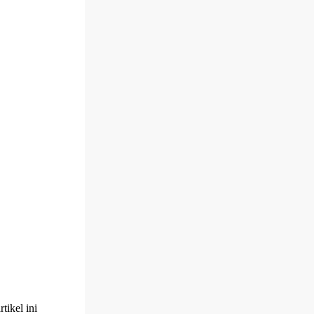
tikel ini