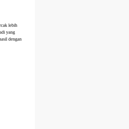
cak lebih
adi yang
hasil dengan