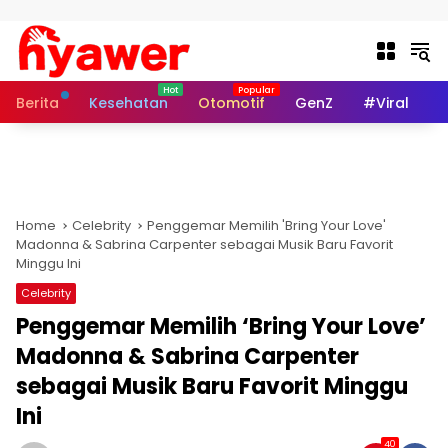
Skip to content
Berita
Kesehatan
Otomotif
GenZ
#Viral
I
Home
Celebrity
Penggemar Memilih 'Bring Your Love'
Madonna & Sabrina Carpenter sebagai Musik Baru Favorit
Minggu Ini
Celebrity
Penggemar Memilih ‘Bring Your Love’
Madonna & Sabrina Carpenter
sebagai Musik Baru Favorit Minggu
Ini
40