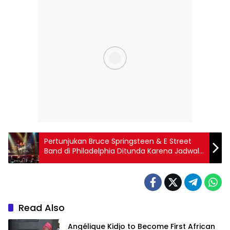
Pertunjukan Bruce Springsteen & E Street
Band di Philadelphia Ditunda Karena Jadwal
Playoff 76ers
Read Also
Angélique Kidjo to Become First African