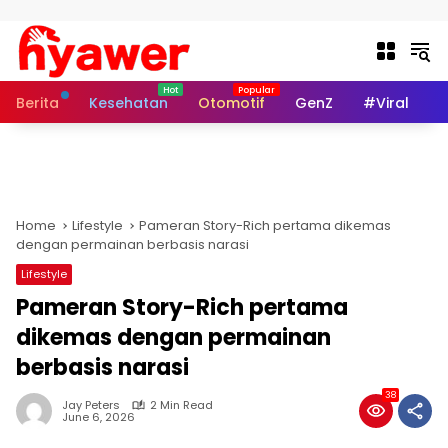
Skip to content
Berita
Kesehatan
Otomotif
GenZ
#Viral
I
Home
Lifestyle
Pameran Story-Rich pertama dikemas
dengan permainan berbasis narasi
Lifestyle
Pameran Story-Rich pertama
dikemas dengan permainan
berbasis narasi
38
Jay Peters
2 Min Read
June 6, 2026