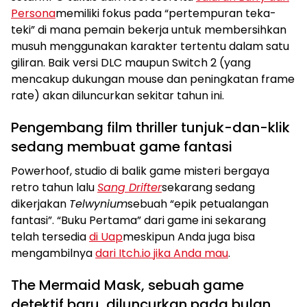
Persona
memiliki fokus pada “pertempuran teka-
teki” di mana pemain bekerja untuk membersihkan
musuh menggunakan karakter tertentu dalam satu
giliran. Baik versi DLC maupun Switch 2 (yang
mencakup dukungan mouse dan peningkatan frame
rate) akan diluncurkan sekitar tahun ini.
Pengembang film thriller tunjuk-dan-klik
sedang membuat game fantasi
Powerhoof, studio di balik game misteri bergaya
retro tahun lalu
Sang Drifter
sekarang sedang
dikerjakan
Telwynium
sebuah “epik petualangan
fantasi”. “Buku Pertama” dari game ini sekarang
telah tersedia
di Uap
meskipun Anda juga bisa
mengambilnya
dari Itch.io jika Anda mau
.
The Mermaid Mask, sebuah game
detektif baru, diluncurkan pada bulan