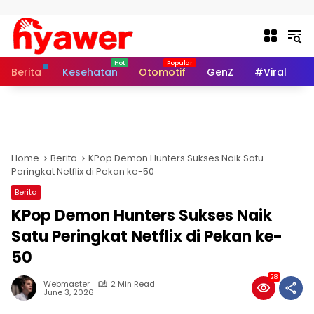
Skip to content
Berita
Kesehatan
Otomotif
GenZ
#Viral
I
Home
Berita
KPop Demon Hunters Sukses Naik Satu
Peringkat Netflix di Pekan ke-50
Berita
KPop Demon Hunters Sukses Naik
Satu Peringkat Netflix di Pekan ke-
50
28
Webmaster
2 Min Read
June 3, 2026