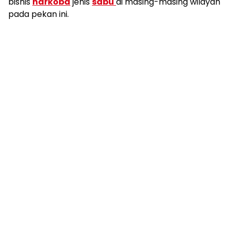
bisnis
narkoba
jenis
sabu
di masing-masing wilayah
pada pekan ini.