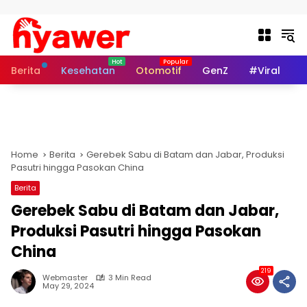
Skip to content
Berita
Kesehatan
Otomotif
GenZ
#Viral
I
Home
Berita
Gerebek Sabu di Batam dan Jabar, Produksi
Pasutri hingga Pasokan China
Berita
Gerebek Sabu di Batam dan Jabar,
Produksi Pasutri hingga Pasokan
China
219
Webmaster
3 Min Read
May 29, 2024