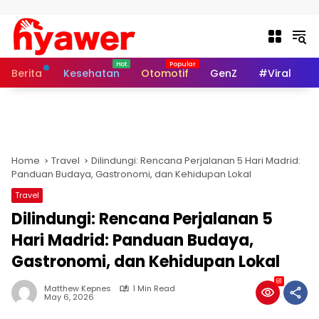
Skip to content
Berita
Kesehatan
Otomotif
GenZ
#Viral
I
Home
Travel
Dilindungi: Rencana Perjalanan 5 Hari Madrid:
Panduan Budaya, Gastronomi, dan Kehidupan Lokal
Travel
Dilindungi: Rencana Perjalanan 5
Hari Madrid: Panduan Budaya,
Gastronomi, dan Kehidupan Lokal
81
Matthew Kepnes
1 Min Read
May 6, 2026