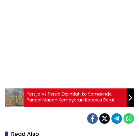
Persija Vs Persib Dipindah ke Samarinda,
Panpel Macan Kemayoran Kecewa Berat
Read Also