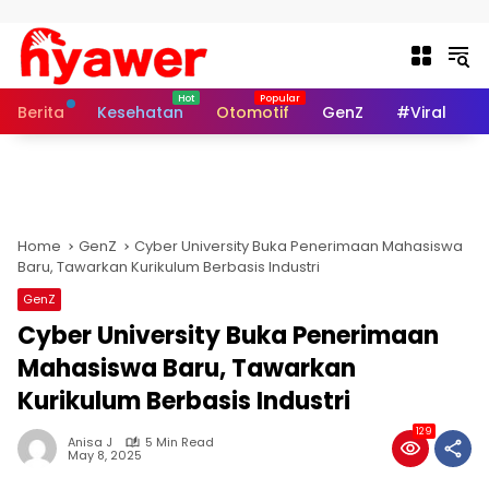
Skip to content
Berita
Kesehatan
Otomotif
GenZ
#Viral
I
Home
GenZ
Cyber University Buka Penerimaan Mahasiswa
Baru, Tawarkan Kurikulum Berbasis Industri
GenZ
Cyber University Buka Penerimaan
Mahasiswa Baru, Tawarkan
Kurikulum Berbasis Industri
129
Anisa J
5 Min Read
May 8, 2025