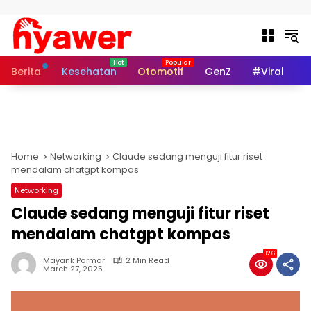
Skip to content
Berita
Kesehatan
Otomotif
GenZ
#Viral
I
Home
Networking
Claude sedang menguji fitur riset
mendalam chatgpt kompas
Networking
Claude sedang menguji fitur riset
mendalam chatgpt kompas
126
Mayank Parmar
2 Min Read
March 27, 2025