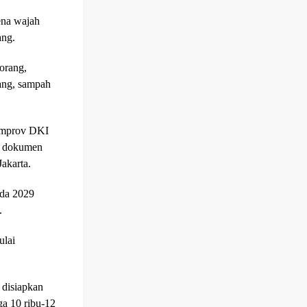
ena wajah
ang.
orang,
rang, sampah
Pemprov DKI
ar dokumen
akarta.
ada 2029
.
ulai
disiapkan
ga 10 ribu-12