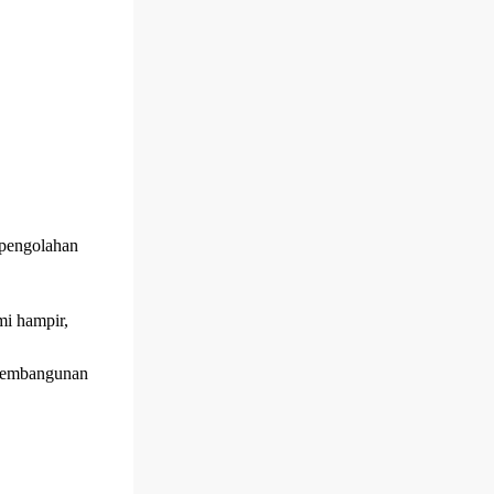
 pengolahan
mi hampir,
 pembangunan