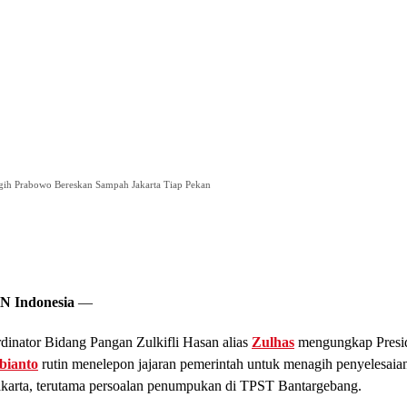
agih Prabowo Bereskan Sampah Jakarta Tiap Pekan
N Indonesia
—
dinator Bidang Pangan Zulkifli Hasan alias
Zulhas
mengungkap Presi
bianto
rutin menelepon jajaran pemerintah untuk menagih penyelesaian
akarta, terutama persoalan penumpukan di TPST Bantargebang.