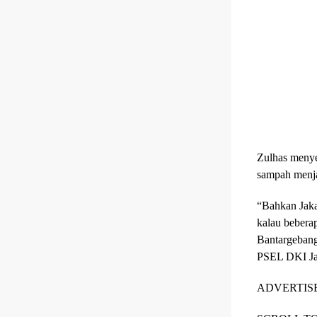
Zulhas menye
sampah menjad
“Bahkan Jaka
kalau bebera
Bantargebang
PSEL DKI Jak
ADVERTIS