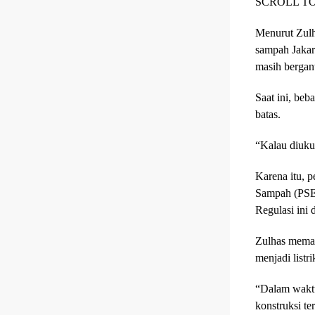
SCROLL T
Menurut Zulh
sampah Jakar
masih bergan
Saat ini, be
batas.
“Kalau diukur
Karena itu, 
Sampah (PSEL
Regulasi ini 
Zulhas memas
menjadi listr
“Dalam waktu 
konstruksi t