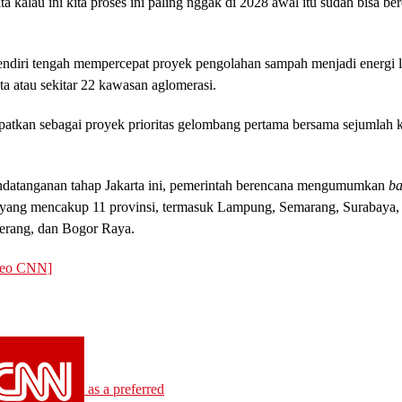
ta kalau ini kita proses ini paling nggak di 2028 awal itu sudah bisa ber
endiri tengah mempercepat proyek pengolahan sampah menjadi energi li
a atau sekitar 22 kawasan aglomerasi.
mpatkan sebagai proyek prioritas gelombang pertama bersama sejumlah k
ndatanganan tahap Jakarta ini, pemerintah berencana mengumumkan
ba
yang mencakup 11 provinsi, termasuk Lampung, Semarang, Surabaya, 
erang, dan Bogor Raya.
deo CNN]
as a preferred