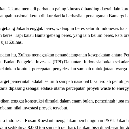
an Jakarta menjadi perhatian paling khusus dibanding daerah lain kar
sampah nasional kerap diukur dari keberhasilan penanganan Bantargeb
rgebang Jakarta enggak beres, walaupun beres seluruh Indonesia, kata 
 beres. Tapi kalau Bantargebang beres, yang lain belum beres, kata o
 ujar Zulhas.
atan itu, Zulhas menegaskan penandatanganan kesepakatan antara 
an Badan Pengelola Investasi (BPI) Danantara Indonesia bukan sekad
melainkan kontrak percepatan penyelesaian sampah untuk jutaan warga J
target pemerintah adalah seluruh sampah nasional bisa terolah penuh p
arta dipasang sebagai etalase utama percepatan proyek waste to energy
tikan tenggat konstruksi dimulai dalam enam bulan, pemerintah juga m
aran nilai investasi proyek tersebut.
ra Indonesia Rosan Roeslani mengatakan pembangunan PSEL Jakarta 
ni sedikitnya 8.000 ton sampah per hari, bahkan bisa diperbesar hing