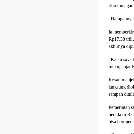
ribu ton agar
“Harapannya 
Ia memperkira
Rp17,38 trili
akhirnya dipi
“Kalau saya b
miliar,” ujar
Rosan menje
langsung dio
sampah dinila
Pemerintah sa
berada di Ban
bisa beropera