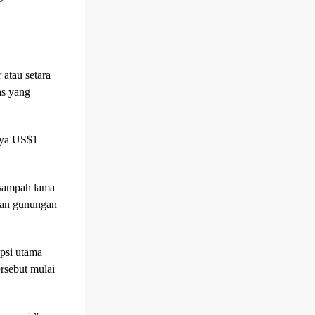
.
 atau setara
as yang
h ya US$1
sampah lama
ihan gunungan
opsi utama
ersebut mulai