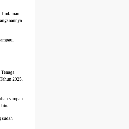
. Timbunan
enanganannya
elampaui
k Tenaga
 Tahun 2025.
lahan sampah
lain.
g sudah