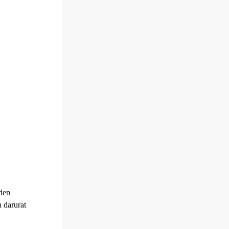
den
 darurat