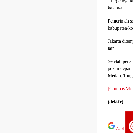
“Targetnya ki
katanya.
Pemerintah s
kabupaten/kot
Jakarta dite
lain.
Setelah pena
pekan depan 
Medan, Tang
[Gambas:Vi
(del/sfr)
Add