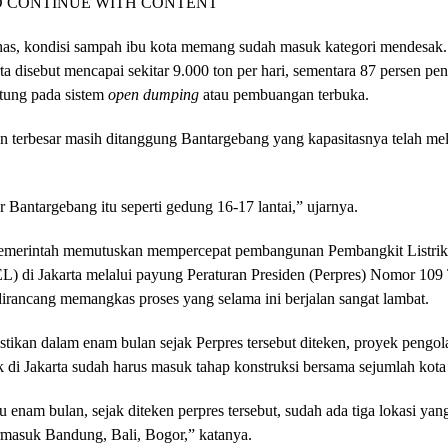
O CONTINUE WITH CONTENT
as, kondisi sampah ibu kota memang sudah masuk kategori mendesak
ta disebut mencapai sekitar 9.000 ton per hari, sementara 87 persen p
tung pada sistem
open dumping
atau pembuangan terbuka.
ban terbesar masih ditanggung Bantargebang yang kapasitasnya telah m
 Bantargebang itu seperti gedung 16-17 lantai,” ujarnya.
pemerintah memutuskan mempercepat pembangunan Pembangkit Listri
) di Jakarta melalui payung Peraturan Presiden (Perpres) Nomor 109
dirancang memangkas proses yang selama ini berjalan sangat lambat.
tikan dalam enam bulan sejak Perpres tersebut diteken, proyek pengo
ik di Jakarta sudah harus masuk tahap konstruksi bersama sejumlah kota 
enam bulan, sejak diteken perpres tersebut, sudah ada tiga lokasi yan
ermasuk Bandung, Bali, Bogor,” katanya.