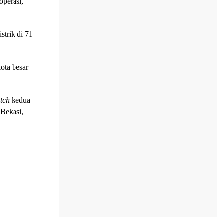
operasi,”
strik di 71
ota besar
tch
kedua
Bekasi,