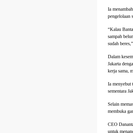
Ia menambahk
pengelolaan 
“Kalau Banta
sampah belum
sudah beres,”
Dalam kesemp
Jakarta deng
kerja sama, 
Ia menyebut 
sementara Jak
Selain memas
membuka gamb
CEO Dananta
untuk menanga