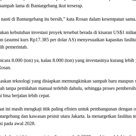
 sampah lama di Bantargebang ikut terserap.
nanti di Bantargebang itu bersih,” kata Rosan dalam kesempatan sama
kan kebutuhan investasi proyek tersebut berada di kisaran US$1 miliar
un (asumsi kurs Rp17.385 per dolar AS) menyesuaikan kapasitas fasilit
lih pemerintah.
icara 8.000 (ton) ya, kalau 8.000 (ton) yang investasinya kurang lebi
 Rosan.
laskan teknologi yang disiapkan memungkinkan sampah baru maupun 
lah tanpa pemilahan manual terlebih dahulu, sehingga proses pembers
i bisa berjalan lebih cepat.
at ini masih mengkaji titik paling efisien untuk pembangunan dengan 
targebang dan kawasan pesisir utara Jakarta. Ia menargetkan fasilitas t
si pada awal 2028.