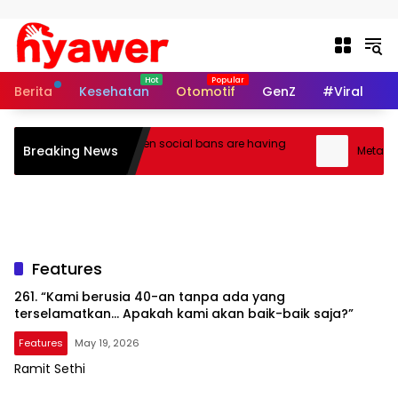
Skip to content
Berita
Kesehatan
Otomotif
GenZ
#Viral
I
Australia’s teen social bans are having
Breaking News
Meta execu
little effect
Features
261. “Kami berusia 40-an tanpa ada yang
terselamatkan… Apakah kami akan baik-baik saja?”
Features
May 19, 2026
Ramit Sethi