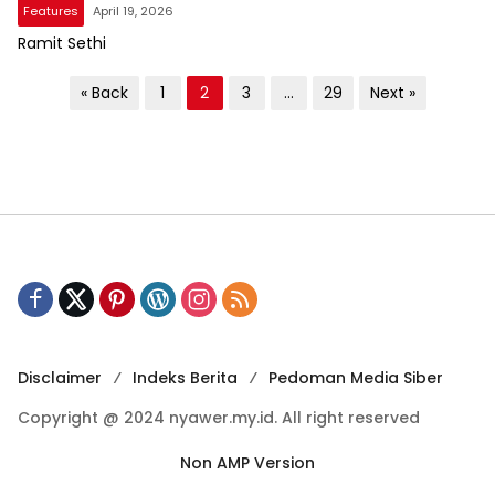
Features
April 19, 2026
Ramit Sethi
P
« Back
1
2
3
…
29
Next »
o
s
t
s
p
a
g
i
Disclaimer
Indeks Berita
Pedoman Media Siber
n
Copyright @ 2024 nyawer.my.id. All right reserved
a
t
Non AMP Version
i