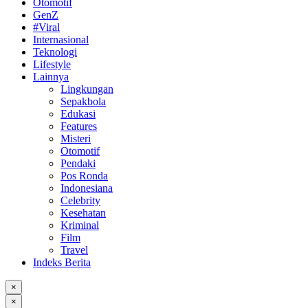
Otomotif
GenZ
#Viral
Internasional
Teknologi
Lifestyle
Lainnya
Lingkungan
Sepakbola
Edukasi
Features
Misteri
Otomotif
Pendaki
Pos Ronda
Indonesiana
Celebrity
Kesehatan
Kriminal
Film
Travel
Indeks Berita
×
×