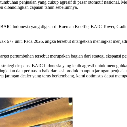
mbuhan penjualan yang cukup agresif di pasar otomotif nasional. Melal
en dibandingkan capaian tahun sebelumnya.
a BAIC Indonesia yang digelar di Roemah Koeffie, BAIC Tower, Gadi
k 677 unit. Pada 2026, angka tersebut ditargetkan meningkat menjadi 2
get pertumbuhan tersebut merupakan bagian dari strategi ekspansi per
trategi ekspansi BAIC Indonesia yang lebih agresif untuk meneguhkan 
gkatan dan perluasan baik dari sisi produk maupun jaringan penjualan
ta jaringan dealer yang terus berkembang, kami optimistis dapat memp