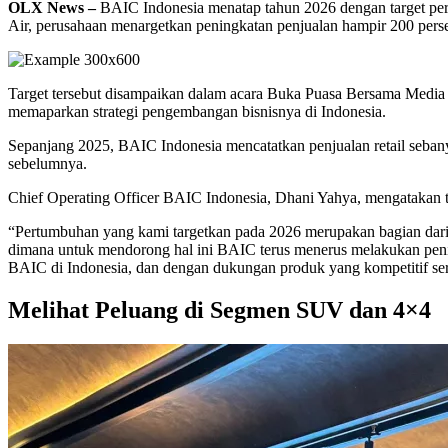
OLX News –
BAIC Indonesia menatap tahun 2026 dengan target pertu
Air, perusahaan menargetkan peningkatan penjualan hampir 200 pers
Target tersebut disampaikan dalam acara Buka Puasa Bersama Medi
memaparkan strategi pengembangan bisnisnya di Indonesia.
Sepanjang 2025, BAIC Indonesia mencatatkan penjualan retail sebanya
sebelumnya.
Chief Operating Officer BAIC Indonesia, Dhani Yahya, mengatakan tar
“Pertumbuhan yang kami targetkan pada 2026 merupakan bagian dari s
dimana untuk mendorong hal ini BAIC terus menerus melakukan penin
BAIC di Indonesia, dan dengan dukungan produk yang kompetitif ser
Melihat Peluang di Segmen SUV dan 4×4