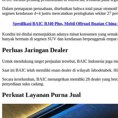
Dalam pemaparan perusahaan, disebutkan bahwa total pasar otomotif I
segmen kendaraan 4×4 justru mencatatkan peningkatan sekitar 27 pers
Spesifikasi BAIC BJ40 Plus, Mobil Offroad Buatan China 
Kondisi ini dinilai menunjukkan adanya minat konsumen yang semaki
banyak bermain di segmen SUV dan kendaraan berpenggerak empat 
Perluas Jaringan Dealer
Untuk mendukung target penjualan tersebut, BAIC Indonesia juga me
Saat ini BAIC telah memiliki enam dealer di wilayah Jabodetabek. 
Secara keseluruhan, BAIC menargetkan memiliki 28 dealer yang berop
penyediaan suku cadang.
Perkuat Layanan Purna Jual