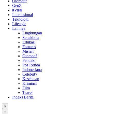
Otomotif
GenZ
#Viral
Internasional
Teknologi
Lifestyle
Lainnya
Lingkungan
Sepakbola
Edukasi
Features
Misteri
Otomotif
Pendaki
Pos Ronda
Indonesiana
Celebrity
Kesehatan
Kriminal
Film
Travel
Indeks Berita
×
×