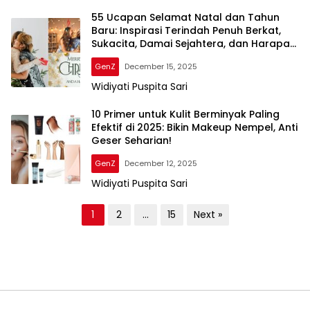
55 Ucapan Selamat Natal dan Tahun
Baru: Inspirasi Terindah Penuh Berkat,
Sukacita, Damai Sejahtera, dan Harapan
Baru
GenZ
December 15, 2025
Widiyati Puspita Sari
10 Primer untuk Kulit Berminyak Paling
Efektif di 2025: Bikin Makeup Nempel, Anti
Geser Seharian!
GenZ
December 12, 2025
Widiyati Puspita Sari
P
1
2
…
15
Next »
o
s
t
s