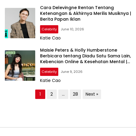
Cara Delevingne Rentan Tentang
Ketenangan & Akhirnya Merilis Musiknya |
Berita Papan Iklan
Celebrity
June 10, 2026
Katie Cao
Maisie Peters & Holly Humberstone
Berbicara tentang Diadu Satu Sama Lain,
Kebencian Online & Kesehatan Mental |
Seperti Berpikiran Disajikan oleh
Celebrity
June 9, 2026
BetterHelp
Katie Cao
P
1
2
…
28
Next »
o
s
t
s