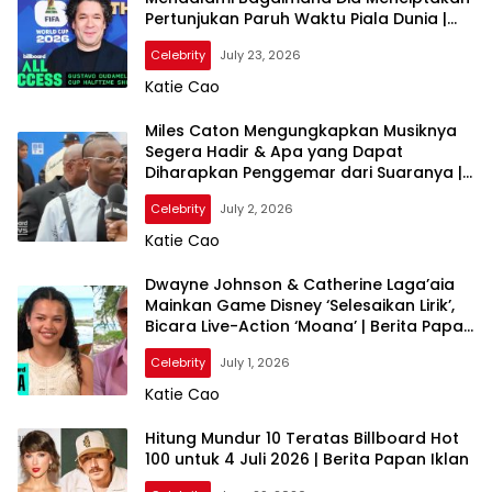
Pertunjukan Paruh Waktu Piala Dunia |
Akses Lengkap
Celebrity
July 23, 2026
Katie Cao
Miles Caton Mengungkapkan Musiknya
Segera Hadir & Apa yang Dapat
Diharapkan Penggemar dari Suaranya |
Penghargaan BET 2026
Celebrity
July 2, 2026
Katie Cao
Dwayne Johnson & Catherine Laga’aia
Mainkan Game Disney ‘Selesaikan Lirik’,
Bicara Live-Action ‘Moana’ | Berita Papan
Iklan
Celebrity
July 1, 2026
Katie Cao
Hitung Mundur 10 Teratas Billboard Hot
100 untuk 4 Juli 2026 | Berita Papan Iklan