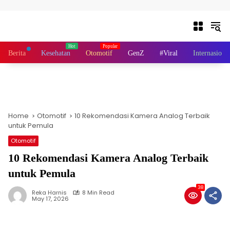
Skip to content
Berita
Kesehatan
Otomotif
GenZ
#Viral
Internasiona
Home
Otomotif
10 Rekomendasi Kamera Analog Terbaik
untuk Pemula
Otomotif
10 Rekomendasi Kamera Analog Terbaik
untuk Pemula
38
Reka Harnis
8 Min Read
May 17, 2026