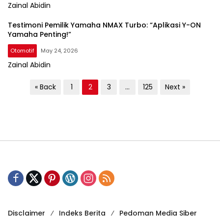
Zainal Abidin
Testimoni Pemilik Yamaha NMAX Turbo: “Aplikasi Y-ON
Yamaha Penting!”
Otomotif
May 24, 2026
Zainal Abidin
P
« Back
1
2
3
…
125
Next »
o
s
t
s
p
a
g
i
Disclaimer
Indeks Berita
Pedoman Media Siber
n