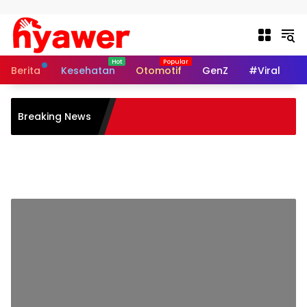
Skip to content
Berita
Kesehatan
Otomotif
GenZ
#Viral
I
Breaking News
h Disney