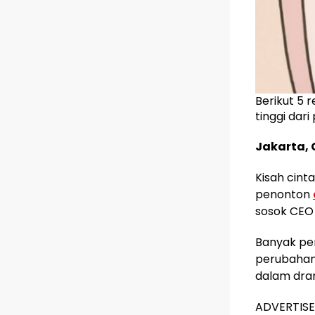
Berikut 5 
tinggi dar
Jakarta, 
Kisah cint
penonton
sosok CEO
Banyak pen
perubahan 
dalam dra
ADVERTIS