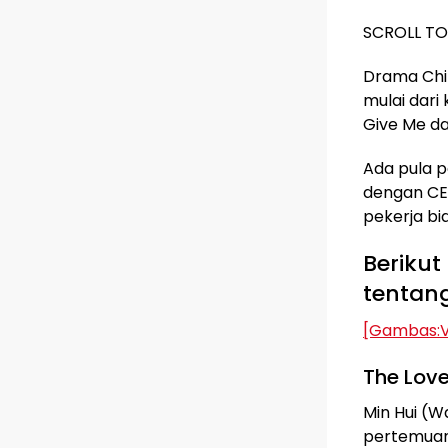
SCROLL T
Drama Chin
mulai dari
Give Me da
Ada pula 
dengan CEO
pekerja bi
Berikut
tentang
[Gambas:V
The Lov
Min Hui (W
pertemuan