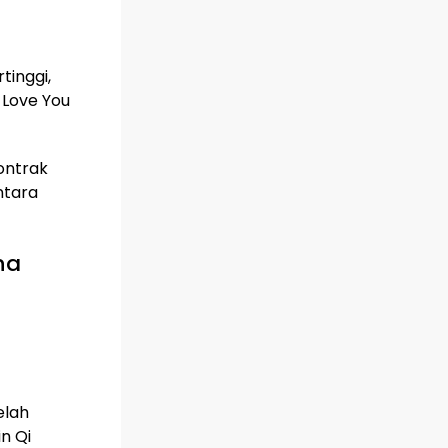
tinggi,
 Love You
ontrak
ntara
na
elah
n Qi