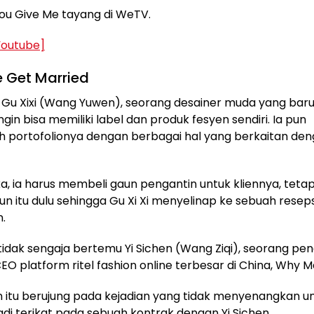
ou Give Me tayang di WeTV.
outube]
 Get Married
Gu Xixi (Wang Yuwen), seorang desainer muda yang baru d
ingin bisa memiliki label dan produk fesyen sendiri. Ia pun
portofolionya dengan berbagai hal yang berkaitan den
a, ia harus membeli gaun pengantin untuk kliennya, tetapi
un itu dulu sehingga Gu Xi Xi menyelinap ke sebuah reseps
.
 tidak sengaja bertemu Yi Sichen (Wang Ziqi), seorang pend
EO platform ritel fashion online terbesar di China, Why Ma
itu berujung pada kejadian yang tidak menyenangkan unt
jadi terikat pada sebuah kontrak dengan Yi Sichen.