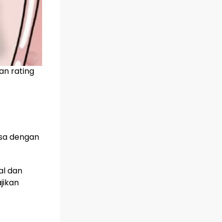
an rating
asa dengan
al dan
jikan