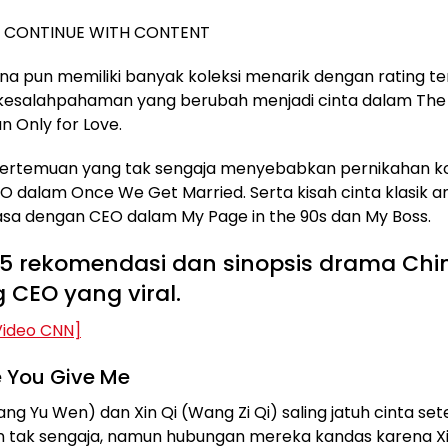
O CONTINUE WITH CONTENT
a pun memiliki banyak koleksi menarik dengan rating ter
 kesalahpahaman yang berubah menjadi cinta dalam The
n Only for Love.
pertemuan yang tak sengaja menyebabkan pernikahan k
 dalam Once We Get Married. Serta kisah cinta klasik a
asa dengan CEO dalam My Page in the 90s dan My Boss.
 5 rekomendasi dan sinopsis drama Chi
 CEO yang viral.
ideo CNN]
e You Give Me
ang Yu Wen) dan Xin Qi (Wang Zi Qi) saling jatuh cinta set
 tak sengaja, namun hubungan mereka kandas karena Xi