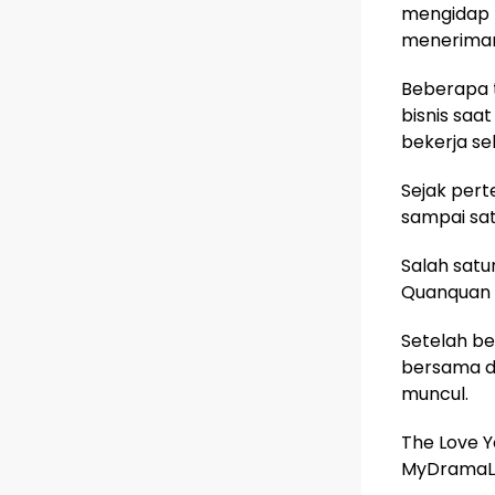
mengidap p
menerima
Beberapa 
bisnis saa
bekerja se
Sejak pert
sampai sat
Salah satu
Quanquan (
Setelah be
bersama d
muncul.
The Love Y
MyDramaLi