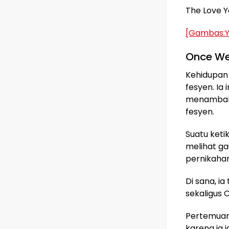
The Love Y
[Gambas:Y
Once We
Kehidupan 
fesyen. Ia 
menambah 
fesyen.
Suatu ketik
melihat ga
pernikahan
Di sana, ia
sekaligus C
Pertemuan 
karena ia 