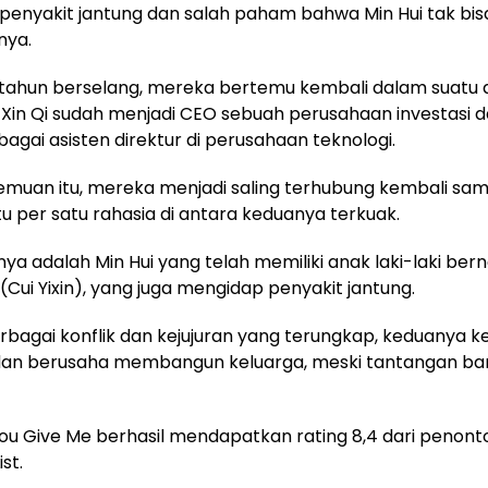
enyakit jantung dan salah paham bahwa Min Hui tak bis
nya.
tahun berselang, mereka bertemu kembali dalam suatu 
t Xin Qi sudah menjadi CEO sebuah perusahaan investasi d
bagai asisten direktur di perusahaan teknologi.
emuan itu, mereka menjadi saling terhubung kembali sa
u per satu rahasia di antara keduanya terkuak.
nya adalah Min Hui yang telah memiliki anak laki-laki be
Cui Yixin), yang juga mengidap penyakit jantung.
rbagai konflik dan kejujuran yang terungkap, keduanya k
an berusaha membangun keluarga, meski tantangan bar
ou Give Me berhasil mendapatkan rating 8,4 dari penonto
st.