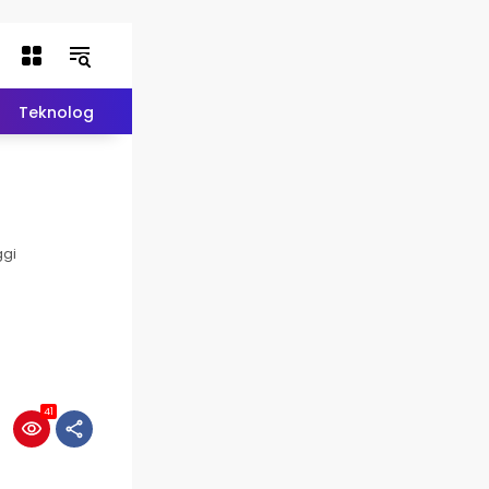
Teknologi
Lifestyle
Lainnya
Indeks Berita
ggi
a
41