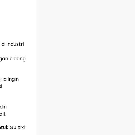
i industri
gan bidang
 ia ingin
i
iri
ll.
uk Gu Xixi