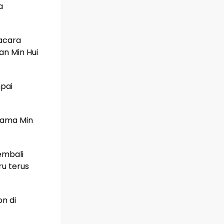
a
acara
an Min Hui
mpai
rnama Min
embali
u terus
n di