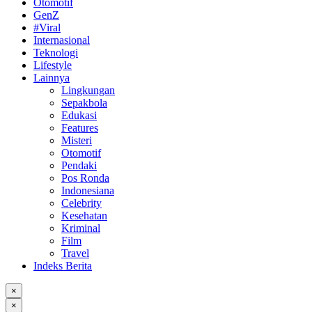
Otomotif
GenZ
#Viral
Internasional
Teknologi
Lifestyle
Lainnya
Lingkungan
Sepakbola
Edukasi
Features
Misteri
Otomotif
Pendaki
Pos Ronda
Indonesiana
Celebrity
Kesehatan
Kriminal
Film
Travel
Indeks Berita
×
×