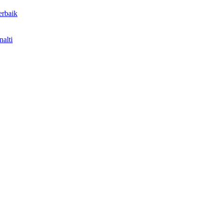
erbaik
nalti