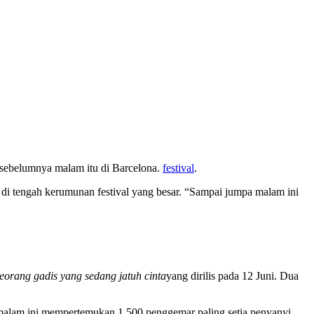
n sebelumnya malam itu di Barcelona.
festival
.
 tengah kerumunan festival yang besar. “Sampai jumpa malam ini
eorang gadis yang sedang jatuh cinta
yang dirilis pada 12 Juni. Dua
malam ini mempertemukan 1.500 penggemar paling setia penyanyi