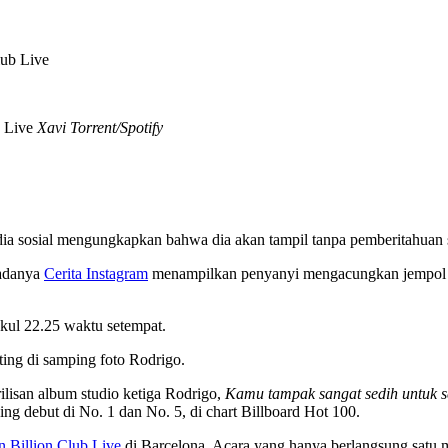
b Live
Xavi Torrent/Spotify
 media sosial mengungkapkan bahwa dia akan tampil tanpa pemberitahua
padanya
Cerita Instagram
menampilkan penyanyi mengacungkan jempol di
ukul 22.25 waktu setempat.
ing di samping foto Rodrigo.
ilisan album studio ketiga Rodrigo,
Kamu tampak sangat sedih untuk s
g debut di No. 1 dan No. 5, di chart Billboard Hot 100.
n Billion Club Live
di Barcelona. Acara yang hanya berlangsung satu 