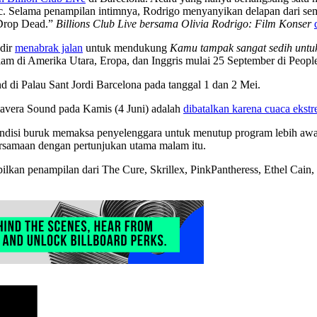
Grec. Selama penampilan intimnya, Rodrigo menyanyikan delapan dari sem
“Drop Dead.”
Billions Club Live bersama Olivia Rodrigo: Film Konser
adir
menabrak jalan
untuk mendukung
Kamu tampak sangat sedih untuk
am di Amerika Utara, Eropa, dan Inggris mulai 25 September di Peopl
nd di Palau Sant Jordi Barcelona pada tanggal 1 dan 2 Mei.
imavera Sound pada Kamis (4 Juni) adalah
dibatalkan karena cuaca ekst
ondisi buruk memaksa penyelenggara untuk menutup program lebih awal
rsamaan dengan pertunjukan utama malam itu.
ilkan penampilan dari The Cure, Skrillex, PinkPantheress, Ethel Cain