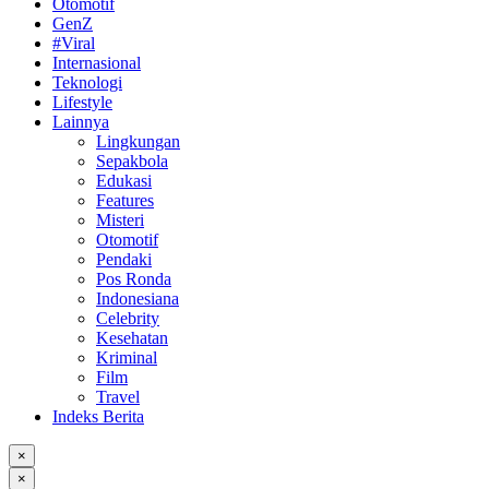
Otomotif
GenZ
#Viral
Internasional
Teknologi
Lifestyle
Lainnya
Lingkungan
Sepakbola
Edukasi
Features
Misteri
Otomotif
Pendaki
Pos Ronda
Indonesiana
Celebrity
Kesehatan
Kriminal
Film
Travel
Indeks Berita
×
×