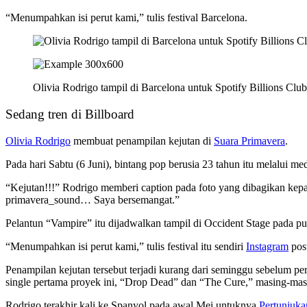
“Menumpahkan isi perut kami,” tulis festival Barcelona.
Olivia Rodrigo tampil di Barcelona untuk Spotify Billions Clu
Sedang tren di Billboard
Olivia Rodrigo
membuat penampilan kejutan di
Suara Primavera
.
Pada hari Sabtu (6 Juni), bintang pop berusia 23 tahun itu melalui
“Kejutan!!!” Rodrigo memberi caption pada foto yang dibagikan ke
primavera_sound… Saya bersemangat.”
Pelantun “Vampire” itu dijadwalkan tampil di Occident Stage pada p
“Menumpahkan isi perut kami,” tulis festival itu sendiri
Instagram
post
Penampilan kejutan tersebut terjadi kurang dari seminggu sebelum per
single pertama proyek ini, “Drop Dead” dan “The Cure,” masing-masin
Rodrigo terakhir kali ke Spanyol pada awal Mei untuknya
Pertunjuka