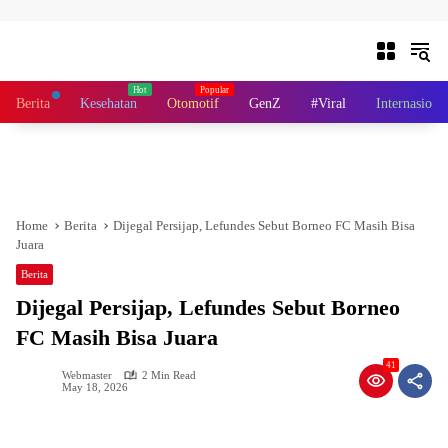
Skip to content
Berita
Kesehatan
Otomotif
GenZ
#Viral
Internasiona
Home
Berita
Dijegal Persijap, Lefundes Sebut Borneo FC Masih Bisa
Juara
Berita
Dijegal Persijap, Lefundes Sebut Borneo
FC Masih Bisa Juara
41
Webmaster
2 Min Read
May 18, 2026