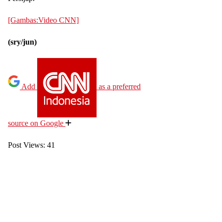
[Gambas:Video CNN]
(sry/jun)
Add
as a preferred
source on Google
Post Views:
41