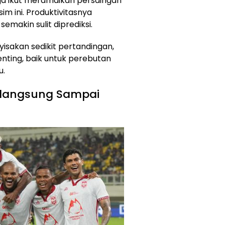
uga ikut meramaikan persaingan
m ini. Produktivitasnya
makin sulit diprediksi.
isakan sedikit pertandingan,
penting, baik untuk perebutan
u.
erlangsung Sampai