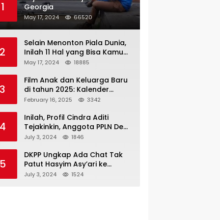
1
Georgia
May 17, 2024
66520
Selain Menonton Piala Dunia,
2
Inilah 11 Hal yang Bisa Kamu
Lakukan di Doha Qatar!
May 17, 2024
18885
Film Anak dan Keluarga Baru
3
di tahun 2025: Kalender
Tanggal Rilis (Pembaruan)
February 16, 2025
3342
Inilah, Profil Cindra Aditi
4
Tejakinkin, Anggota PPLN Den
Haag yang Bikin Ketua KPU
July 3, 2024
1846
Dipecat
DKPP Ungkap Ada Chat Tak
5
Patut Hasyim Asy’ari ke
Anggota PPLN Den Haag soal
July 3, 2024
1524
Celana Dalam