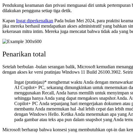
Pendukung keamanan dan privasi menguasai diri untuk pertempuran b
dilakukan pengguna setiap tiga detik.
Kapan
Ingat diperkenalkan
Pada bulan Mei 2024, para praktisi keam
jika mereka berhasil mendapatkan akses administratif yang bahkan 
kekerasan mitra intim. Mereka juga mencatat bahwa tidak ada yang be
Penarikan total
Setelah berbulan -bulan serangan balik, Microsoft kemudian menang
dengan akses ke versi pratinjau Windows 11 Build 26100.3902. Seiring
Ingat (pratinjau)* menghemat waktu Anda dengan menawarkan 
AI Copilot+ PC, sekarang dimungkinkan untuk menemukan dan 
menggunakan Recall, Anda harus memilih untuk menyimpan sna
sehingga hanya Anda yang dapat mengakses snapshot Anda. A
Copilot+ PC Anda sepanjang hari mengerjakan dokumen atau pre
membantu Anda menemukan hal -hal lebih cepat dan lebih muda
dengan Windows Hello. Ketika Anda menemukan apa yang Anda 
pada gambar atau teks apa pun dalam snapshot yang Anda tem
Microsoft berharap bahwa konsesi yang membutuhkan opt-in dan k