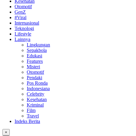
Kesehatan
Otomotif
GenZ
#Viral
Internasional
Teknologi
Lifestyle
Lainnya
Lingkungan
Sepakbola
Edukasi
Features
Misteri
Otomotif
Pendaki
Pos Ronda
Indonesiana
Celebrity
Kesehatan
Kriminal
Film
Travel
Indeks Berita
×