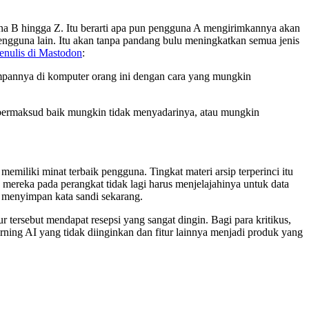
una B hingga Z. Itu berarti apa pun pengguna A mengirimkannya akan
engguna lain. Itu akan tanpa pandang bulu meningkatkan semua jenis
enulis di Mastodon
:
mpannya di komputer orang ini dengan cara yang mungkin
ng bermaksud baik mungkin tidak menyadarinya, atau mungkin
miliki minat terbaik pengguna. Tingkat materi arsip terperinci itu
mereka pada perangkat tidak lagi harus menjelajahinya untuk data
g menyimpan kata sandi sekarang.
tersebut mendapat resepsi yang sangat dingin. Bagi para kritikus,
horning AI yang tidak diinginkan dan fitur lainnya menjadi produk yang