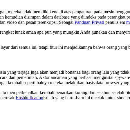
gat, mereka tidak memiliki kendali atas pengaturan pada mesin pengg
, dan kemudian disimpan dalam database yang diindeks pada perangkat p
 dan video dan pesan terenkripsi. Sebagai
Panduan Privasi
penulis em
m
i perangkat lunak aman apa pun yang mungkin Anda gunakan dan menyi
 layar dari semua ini, tetapi fitur ini menjadikannya bahwa orang ya
 yang terjaga juga akan menjadi bonanza bagi orang lain yang tidak me
acara dan pemerintah. Aktor ancaman yang berhasil menginstal spyware 
ingat kembali seperti halnya mereka melakukan basis data browser yan
 memperkenalkan kembali penarikan kurang dari setahun setelah fitur 
g merusak
Enshittification
istilah yang baru -baru ini dicetak untuk shoe