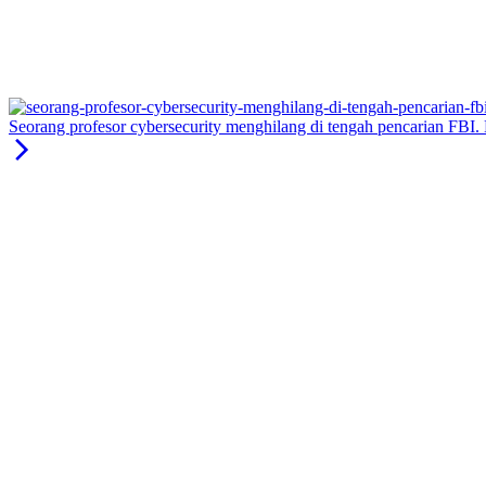
Seorang profesor cybersecurity menghilang di tengah pencarian FBI.