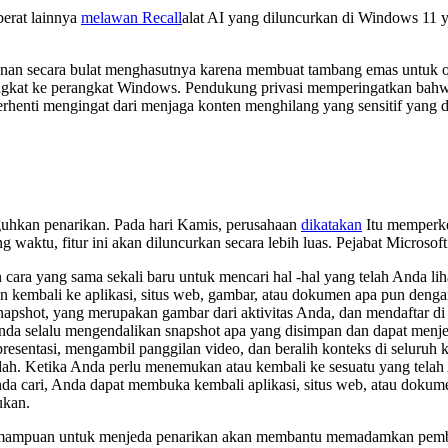
erat lainnya
melawan Recall
alat AI yang diluncurkan di Windows 11 
anan secara bulat menghasutnya karena membuat tambang emas untuk o
singkat ke perangkat Windows. Pendukung privasi memperingatkan bah
rhenti mengingat dari menjaga konten menghilang yang sensitif yang di
guhkan penarikan. Pada hari Kamis, perusahaan
dikatakan
Itu memperke
 waktu, fitur ini akan diluncurkan secara lebih luas. Pejabat Microsoft
cara yang sama sekali baru untuk mencari hal -hal yang telah Anda 
kembali ke aplikasi, situs web, gambar, atau dokumen apa pun deng
pshot, yang merupakan gambar dari aktivitas Anda, dan mendaftar 
nda selalu mengendalikan snapshot apa yang disimpan dan dapat men
sentasi, mengambil panggilan video, dan beralih konteks di seluruh k
h. Ketika Anda perlu menemukan atau kembali ke sesuatu yang telah 
cari, Anda dapat membuka kembali aplikasi, situs web, atau dokumen
ukan.
emampuan untuk menjeda penarikan akan membantu memadamkan pember